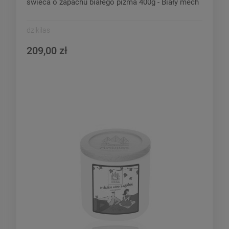
świeca o zapachu białego piżma 400g - Biały mech
dzikilas
209,00 zł