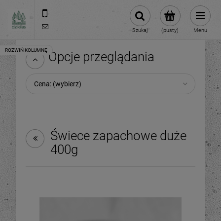
609981005
hello@dzikilas.com
Szukaj
(pusty)
Menu
Opcje przeglądania
Cena: (wybierz)
Świece zapachowe duże
400g