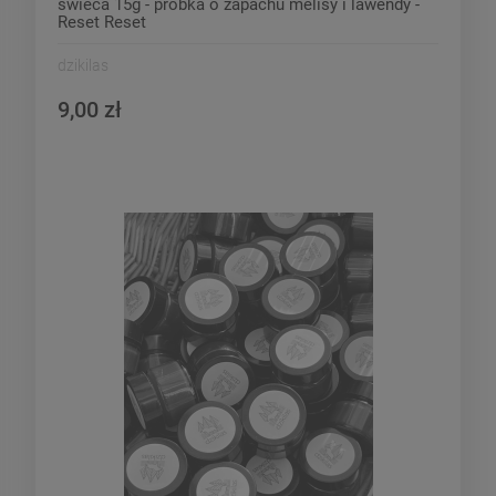
świeca 15g - próbka o zapachu melisy i lawendy -
Reset Reset
dzikilas
9,00 zł