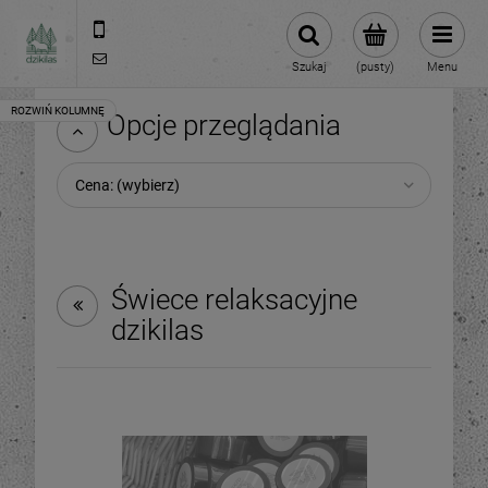
609981005
hello@dzikilas.com
Szukaj
(pusty)
Menu
Opcje przeglądania
Cena: (wybierz)
Świece relaksacyjne
dzikilas