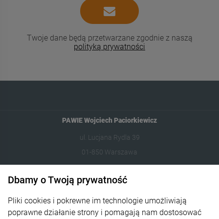
Twoje dane będą przetwarzane zgodnie z naszą
polityką prywatności
PAWIE Wojciech Paciorkiewicz
ul. Lucjana Rydla 39
01-850 Warszawa
609981005
Dbamy o Twoją prywatność
hello@dzikilas.com
Pliki cookies i pokrewne im technologie umożliwiają
poprawne działanie strony i pomagają nam dostosować
Pomoc