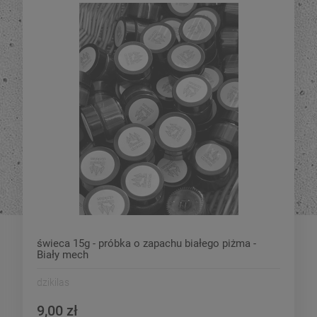
świeca 15g - próbka o zapachu białego piżma -
Biały mech
dzikilas
9,00 zł