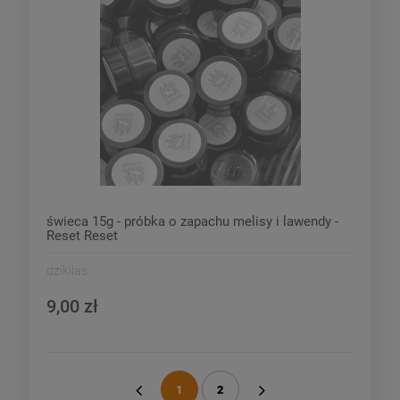
świeca 15g - próbka o zapachu melisy i lawendy -
Reset Reset
dzikilas
9,00 zł
1
2