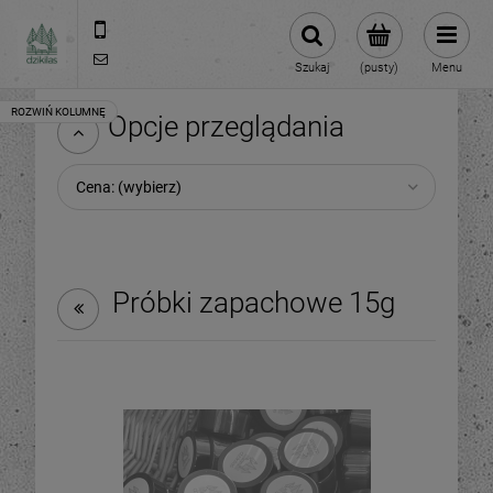
609981005
hello@dzikilas.com
Szukaj
(pusty)
Menu
Opcje przeglądania
Cena: (wybierz)
Próbki zapachowe 15g