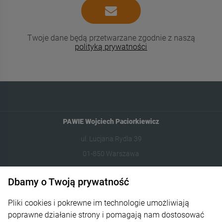
Twoje dane będą przetwarzane zgodnie z naszą
polityką prywatności
PAWIE Wojciech Paciorkiewicz
ul. Lucjana Rydla 39
01-850 Warszawa
609981005
Dbamy o Twoją prywatność
hello@dzikilas.com
Pliki cookies i pokrewne im technologie umożliwiają
poprawne działanie strony i pomagają nam dostosować
Pomoc