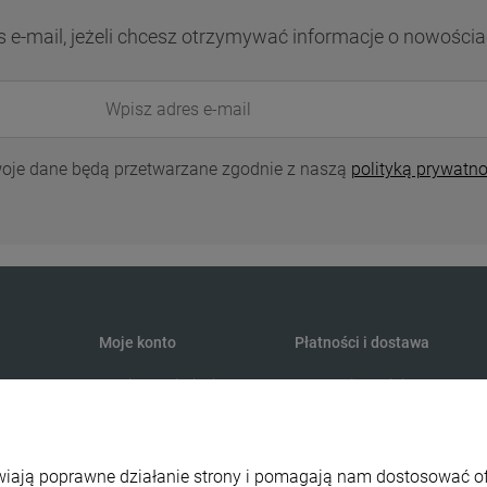
s e-mail, jeżeli chcesz otrzymywać informacje o nowościa
oje dane będą przetwarzane zgodnie z naszą
polityką prywatno
Moje konto
Płatności i dostawa
Twoje zamówienia
Formy płatności
Ustawienia konta
Czas i koszty dostawy
Przechowalnia
liwiają poprawne działanie strony i pomagają nam dostosować 