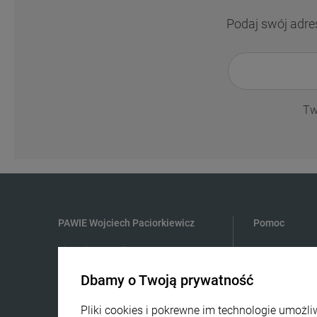
Podaj swój adre
Tw
PAWIE Wojciech Paciorkiewicz
Pomoc
ul. Lucjana Rydla 39
01-850 Warszawa
Dbamy o Twoją prywatność
609981005
Pliki cookies i pokrewne im technologie umoż