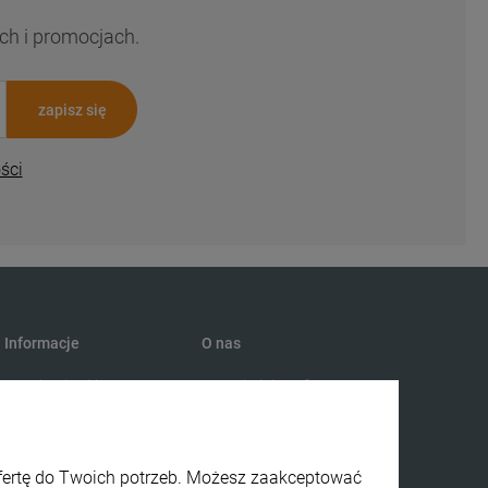
ch i promocjach.
zapisz się
ści
Informacje
O nas
Regulamin sklepu
Kontakt i dane firmy
Polityka prywatności
O dzikimlesie
Zwroty i reklamacje
ofertę do Twoich potrzeb. Możesz zaakceptować