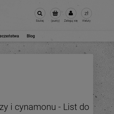
Szukaj
(pusty)
Zaloguj się
Waluty
ieczeństwa
Blog
y i cynamonu - List do