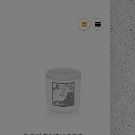
świeca świąteczna o zapachu