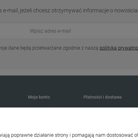
s e-mail, jeżeli chcesz otrzymywać informacje o nowościa
oje dane będą przetwarzane zgodnie z naszą
polityką prywatno
Moje konto
Płatności i dostawa
Twoje zamówienia
Formy płatności
Ustawienia konta
Czas i koszty dostawy
Przechowalnia
liwiają poprawne działanie strony i pomagają nam dostosować 