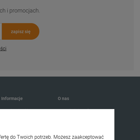
ch i promocjach.
zapisz się
ści
Informacje
O nas
Regulamin sklepu
Kontakt i dane firmy
Polityka prywatności
O dzikimlesie
Zwroty i reklamacje
ofertę do Twoich potrzeb. Możesz zaakceptować