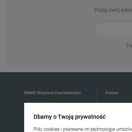
Podaj swój adre
Tw
PAWIE Wojciech Paciorkiewicz
Pomoc
ul. Lucjana Rydla 39
01-850 Warszawa
Dbamy o Twoją prywatność
609981005
Pliki cookies i pokrewne im technologie umoż