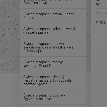
Chodź na kawę
cynamo
dzikilas
Świece o zapachu piżma - Leśne
Ciacho
9,00 
Świece o zapachu kokosa i wanilii
- Kąpiel z pianką
Świece o zapachu drzewa
sandałowego i soli morskiej - Na
fali spokoju
Świece o zapachu melisy i
lawendy - Reset Reset
Świece o zapachu zielonej
herbaty i mandarynki - Joga dla
początkujących
Świece o zapachu ogórka -
Ogórek w pokrzywach