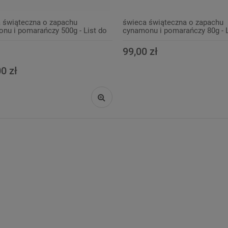
 świąteczna o zapachu
świeca świąteczna o zapachu
nu i pomarańczy 500g - List do
cynamonu i pomarańczy 80g - L
M.
99,00 zł
0 zł