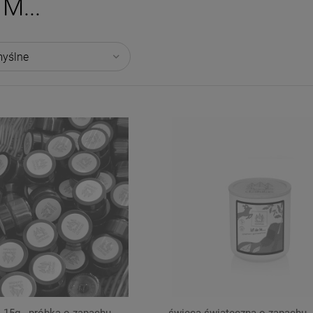
M...
 15g - próbka o zapachu
świeca świąteczna o zapachu