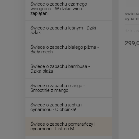
Świece o zapachu czarnego
winogrona - W dzikie wino
zaplątani
świeca
cynamo
M.
Świece o zapachu leśnym - Dziki
dzikilas
szlak
299,0
Świece o zapachu białego piżma -
Biały mech
Świece o zapachu bambusa -
Dzika plaża
Świece o zapachu mango -
Smoothie z mango
Świece o zapachu jabłka i
cynamonu - O choinka!
Świece o zapachu pomarańczy i
cynamonu - List do M...