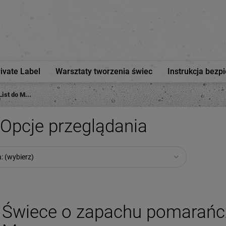
rivate Label
Warsztaty tworzenia świec
Instrukcja bezp
ist do M...
Opcje przeglądania
: (wybierz)
Świece o zapachu pomarańcz