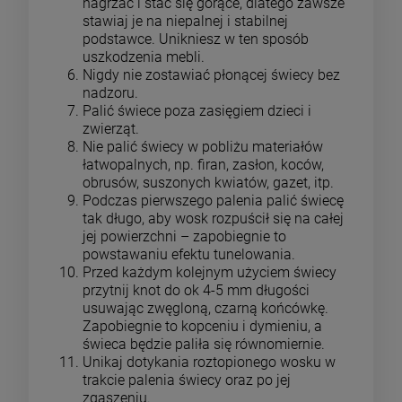
nagrzać i stać się gorące, dlatego zawsze
stawiaj je na niepalnej i stabilnej
podstawce. Unikniesz w ten sposób
uszkodzenia mebli.
Nigdy nie zostawiać płonącej świecy bez
nadzoru.
Palić świece poza zasięgiem dzieci i
zwierząt.
Nie palić świecy w pobliżu materiałów
łatwopalnych, np. firan, zasłon, koców,
obrusów, suszonych kwiatów, gazet, itp.
Podczas pierwszego palenia palić świecę
tak długo, aby wosk rozpuścił się na całej
jej powierzchni – zapobiegnie to
powstawaniu efektu tunelowania.
Przed każdym kolejnym użyciem świecy
przytnij knot do ok 4-5 mm długości
usuwając zwęgloną, czarną końcówkę.
Zapobiegnie to kopceniu i dymieniu, a
świeca będzie paliła się równomiernie.
Unikaj dotykania roztopionego wosku w
trakcie palenia świecy oraz po jej
zgaszeniu.