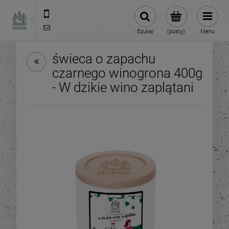
609981005
hello@dzikilas.com
Szukaj
(pusty)
Menu
świeca o zapachu
czarnego winogrona 400g
- W dzikie wino zaplątani