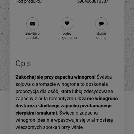
Kod produktu:
5904063810307
zapytaj o
poleć
dodaj
produkt
znajomemu
opinię
Opis
Zakochaj się przy zapachu winogron!
Świeca
sojowa o aromacie winogrona to doskonała
propozycja dla osób, które lubią zdecydowane
zapachy z nutą romantyzmu.
Czarne winogrono
dostarcza słodkiego zapachu przełamanego
cierpkimi smakami
. Świeca o zapachu
winogron idealnie wpasowuje się w atmosferę
wieczornych spotkań przy winie.