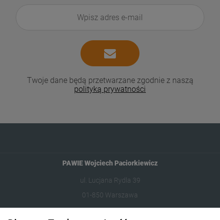
Twoje dane będą przetwarzane zgodnie z naszą
polityką prywatności
PAWIE Wojciech Paciorkiewicz
ul. Lucjana Rydla 39
01-850 Warszawa
609981005