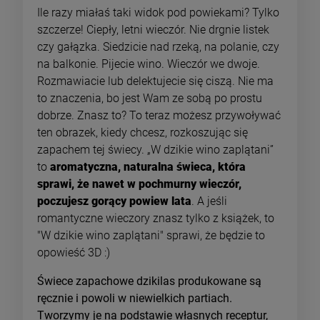
Ile razy miałaś taki widok pod powiekami? Tylko
szczerze! Ciepły, letni wieczór. Nie drgnie listek
czy gałązka. Siedzicie nad rzeką, na polanie, czy
na balkonie. Pijecie wino. Wieczór we dwoje.
Rozmawiacie lub delektujecie się ciszą. Nie ma
to znaczenia, bo jest Wam ze sobą po prostu
dobrze. Znasz to? To teraz możesz przywoływać
ten obrazek, kiedy chcesz, rozkoszując się
zapachem tej świecy. „W dzikie wino zaplątani”
to
aromatyczna, naturalna świeca, która
sprawi, że nawet w pochmurny wieczór,
poczujesz gorący powiew lata
. A jeśli
romantyczne wieczory znasz tylko z książek, to
"W dzikie wino zaplątani" sprawi, że będzie to
opowieść 3D :)
Świece zapachowe dzikilas produkowane są
ręcznie i powoli w niewielkich partiach.
Tworzymy je na podstawie własnych receptur,