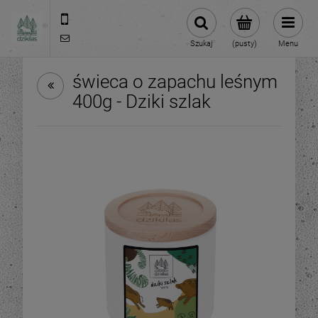
609981005
hello@dzikilas.com
Szukaj
(pusty)
Menu
świeca o zapachu leśnym
400g - Dziki szlak