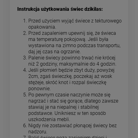
Instrukcja użytkowania świec dzikilas:
Przed użyciem wyjąć świece z tekturowego
opakowania.
Przed zapaleniem upewnij się, że świeca
ma temperaturę pokojową. Jeśli była
wystawiona na zimno podczas transportu,
daj jej czas na ogrzanie.
Palenie świecy powinno trwać nie krócej
niż 2 godziny, maksymalnie do 4 godzin.
Jeśli płomień będzie zbyt duży, powyżej
2cm, zgaś świeczkę, poczekaj aż wosk
stężeje, skróć knot i rozpal świeczkę
ponownie.
Po pewnym czasie naczynie może się
nagrzać i stać się gorące, dlatego zawsze
stawiaj je na niepalnej i stabilnej
podstawce. Unikniesz w ten sposób
uszkodzenia mebli.
Nigdy nie zostawiać płonącej świecy bez
nadzoru.
Palić świece poza zasięgiem dzieci i