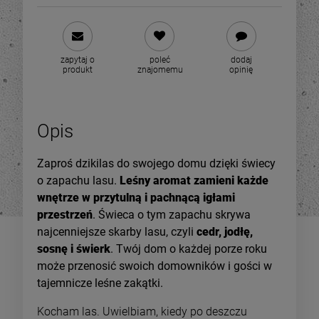
zapytaj o
poleć
dodaj
produkt
znajomemu
opinię
Opis
Zaproś dzikilas do swojego domu dzięki świecy
o zapachu lasu.
Leśny aromat zamieni każde
wnętrze w przytulną i pachnącą igłami
przestrzeń
. Świeca o tym zapachu skrywa
najcenniejsze skarby lasu, czyli
cedr, jodłę,
sosnę i świerk
. Twój dom o każdej porze roku
może przenosić swoich domowników i gości w
tajemnicze leśne zakątki.
Kocham las. Uwielbiam, kiedy po deszczu