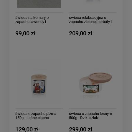
świeca na komary o
świeca relaksacyjna o
zapachu lawendy i
zapachu zielonej herbaty i
eukaliptusa 80g - Komarom
mandarynki 400g - Joga dla
dziękujemy
początkujących
99,00 zł
209,00 zł
świeca o zapachu piżma
świeca o zapachu leśnym
150g - Leśne ciacho
500g - Dziki szlak
129,00 zł
299,00 zł