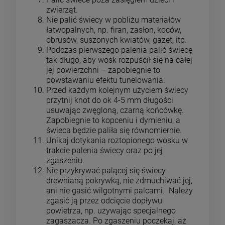
zwierząt.
Nie palić świecy w pobliżu materiałów
łatwopalnych, np. firan, zasłon, koców,
obrusów, suszonych kwiatów, gazet, itp.
Podczas pierwszego palenia palić świecę
tak długo, aby wosk rozpuścił się na całej
jej powierzchni – zapobiegnie to
powstawaniu efektu tunelowania.
Przed każdym kolejnym użyciem świecy
przytnij knot do ok 4-5 mm długości
usuwając zwęgloną, czarną końcówkę.
Zapobiegnie to kopceniu i dymieniu, a
świeca będzie paliła się równomiernie.
Unikaj dotykania roztopionego wosku w
trakcie palenia świecy oraz po jej
zgaszeniu.
Nie przykrywać palącej się świecy
drewnianą pokrywką, nie zdmuchiwać jej,
ani nie gasić wilgotnymi palcami. Należy
zgasić ją przez odcięcie dopływu
powietrza, np. używając specjalnego
zagaszacza. Po zgaszeniu poczekaj, aż