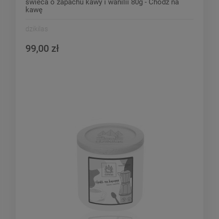
świeca o zapachu kawy i wanilii 80g - Chodź na
kawę
dzikilas
99,00 zł