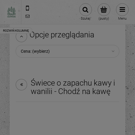
609981005
hello@dzikilas.com
Szukaj
(pusty)
Menu
Opcje przeglądania
Cena: (wybierz)
Świece o zapachu kawy i
wanilii - Chodź na kawę