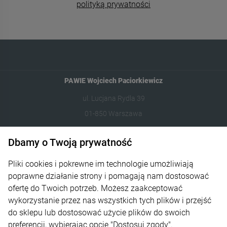
polityką prywatności
PAWIE Wojciech Paciorkiewicz
ul. Lucjana Rydla 39
01-850 Warszawa
609981005
Dbamy o Twoją prywatność
hello@dzikilas.com
Pliki cookies i pokrewne im technologie umożliwiają
poprawne działanie strony i pomagają nam dostosować
Pomoc
ofertę do Twoich potrzeb. Możesz zaakceptować
wykorzystanie przez nas wszystkich tych plików i przejść
Moje konto
do sklepu lub dostosować użycie plików do swoich
Płatności i dostawa
preferencji, wybierając opcję "Dostosuj zgody".