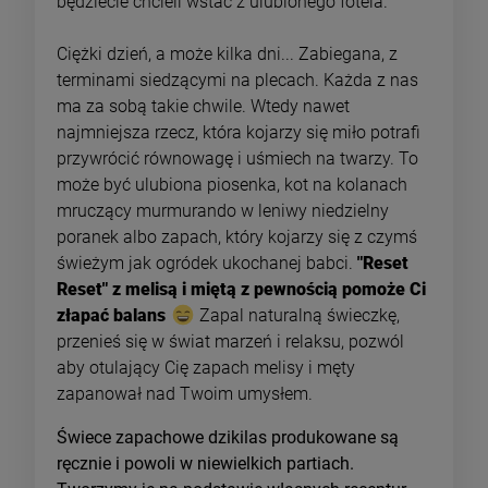
będziecie chcieli wstać z ulubionego fotela.
Ciężki dzień, a może kilka dni... Zabiegana, z
terminami siedzącymi na plecach. Każda z nas
ma za sobą takie chwile. Wtedy nawet
najmniejsza rzecz, która kojarzy się miło potrafi
przywrócić równowagę i uśmiech na twarzy. To
może być ulubiona piosenka, kot na kolanach
mruczący murmurando w leniwy niedzielny
poranek albo zapach, który kojarzy się z czymś
świeżym jak ogródek ukochanej babci.
"Reset
Reset" z melisą i miętą z pewnością pomoże Ci
złapać balans
Zapal naturalną świeczkę,
przenieś się w świat marzeń i relaksu, pozwól
aby otulający Cię zapach melisy i męty
zapanował nad Twoim umysłem.
Świece zapachowe dzikilas produkowane są
ręcznie i powoli w niewielkich partiach.