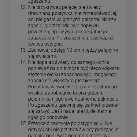
zgaszeniu.
Nie przykrywać palącej się świecy
drewnianą pokrywką, nie zdmuchiwać jej,
ani nie gasić wilgotnymi palcami. Należy
zgasić ją przez odcięcie dopływu
powietrza, np. używając specjalnego
zagaszacza. Po zgaszeniu poczekaj, aż
świeca ostygnie.
Zachowaj odstęp 10 cm między palącymi
się świecami.
Nie dopalać świecy do samego końca,
ponieważ na dnie może być nieco większe
stężenie olejku zapachowego, mogącego
zapalić się większym płomieniem.
Pozostaw w świecy 1-2 cm niespalonego
wosku. Zapobiegnie to przegrzaniu
pojemnika i jego ewentualnemu pęknięciu.
Po zgaszeniu upewnij się, że knot przestał
się żarzyć. Jeśli nadal się tli, delikatnie
zgaś go ponownie.
Przenosić naczynie po ostygnięciu. Nie
dotykaj ani nie przenoś świecy podczas jej
palenia, ponieważ pojemnik może być