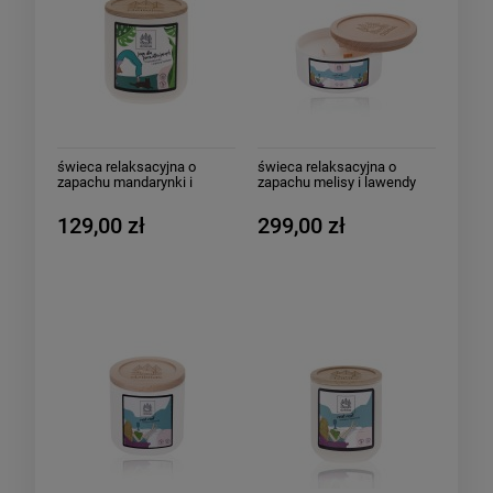
świeca relaksacyjna o
świeca relaksacyjna o
zapachu mandarynki i
zapachu melisy i lawendy
zielonej herbaty 150g - Joga
500g - Reset Reset
dla początkujących
129,00 zł
299,00 zł