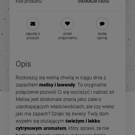
Kod produktu:
5904063810055
zapytaj o
poleć
dodaj
produkt
znajomemu
opinię
Opis
Rozkoszuj się wolną chwilą w ciągu dnia z
zapachem
melisy i lawendy
. To oryginalne
połączenie pozwoli Ci się wyciszyć i nabrać sił.
Melisa jest doskonale znana jako ziele o
uspokajających właściwościach, ale czy wiesz
jaki ma zapach? Dzięki tej świecy Twój dom
wypełni się otulającym
świeżym i lekko
cytrynowym aromatem
, który sprawi, że nie