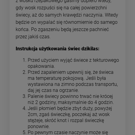
z wosku rzepakowego gasimy dopiero wtedy,
gdy wosk rozpuści się na całej powierzchni
świecy, aż do samych krawędzi naczynia. Wtedy
będzie on wypalać się równomiernie do samego
końca. Po zgaszeniu będą jeszcze pachnieć
przez jakiś czas.
Instrukcja użytkowania świec dzikilas:
Przed użyciem wyjąć świece z tekturowego
opakowania.
Przed zapaleniem upewnij się, że świeca
ma temperaturę pokojową. Jeśli była
wystawiona na zimno podczas transportu,
daj jej czas na ogrzanie.
Palenie świecy powinno trwać nie krócej
niż 2 godziny, maksymalnie do 4 godzin.
Jeśli płomień będzie zbyt duży, powyżej
2cm, zgaś świeczkę, poczekaj aż wosk
stężeje, skróć knot i rozpal świeczkę
ponownie.
Po pewnym czasie naczynie może się