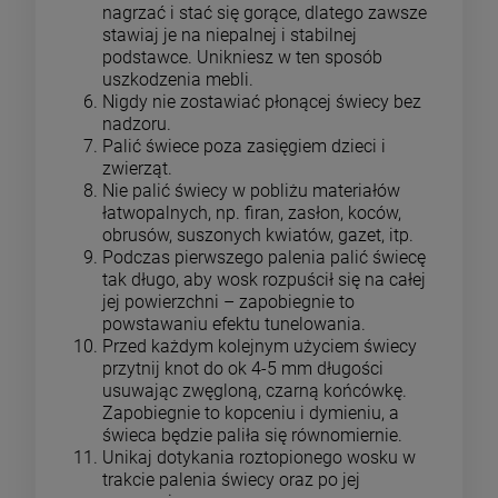
nagrzać i stać się gorące, dlatego zawsze
stawiaj je na niepalnej i stabilnej
podstawce. Unikniesz w ten sposób
uszkodzenia mebli.
Nigdy nie zostawiać płonącej świecy bez
nadzoru.
Palić świece poza zasięgiem dzieci i
zwierząt.
Nie palić świecy w pobliżu materiałów
łatwopalnych, np. firan, zasłon, koców,
obrusów, suszonych kwiatów, gazet, itp.
Podczas pierwszego palenia palić świecę
tak długo, aby wosk rozpuścił się na całej
jej powierzchni – zapobiegnie to
powstawaniu efektu tunelowania.
Przed każdym kolejnym użyciem świecy
przytnij knot do ok 4-5 mm długości
usuwając zwęgloną, czarną końcówkę.
Zapobiegnie to kopceniu i dymieniu, a
świeca będzie paliła się równomiernie.
Unikaj dotykania roztopionego wosku w
trakcie palenia świecy oraz po jej