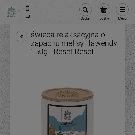
609981005
hello@dzikilas.com
Szukaj
(pusty)
Menu
świeca relaksacyjna o
zapachu melisy i lawendy
150g - Reset Reset