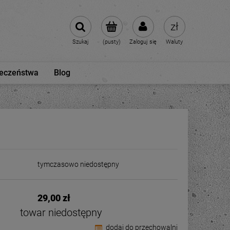
Szukaj
(pusty)
Zaloguj się
Waluty
ieczeństwa
Blog
tymczasowo niedostępny
29,00 zł
towar niedostępny
dodaj do przechowalni