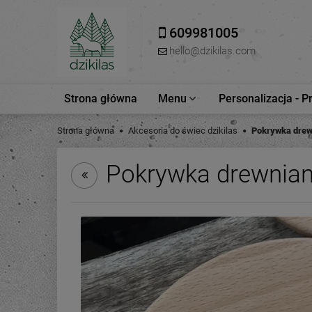
609981005
hello@dzikilas.com
Strona główna
Menu
Personalizacja - P
Strona główna
Akcesoria do świec dzikilas
Pokrywka drew
Pokrywka drewnian