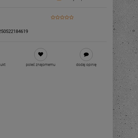
250522184619
dukt
poleć znajomemu
dodaj opinię