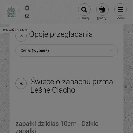
609981005
hello@dzikilas.com
Szukaj
(pusty)
Menu
Opcje przeglądania
Cena: (wybierz)
Świece o zapachu piżma -
Leśne Ciacho
zapałki dzikilas 10cm - Dzikie
zapałki