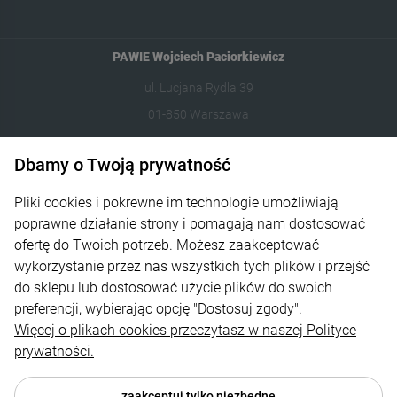
PAWIE Wojciech Paciorkiewicz
ul. Lucjana Rydla 39
01-850 Warszawa
609981005
Dbamy o Twoją prywatność
hello@dzikilas.com
Pliki cookies i pokrewne im technologie umożliwiają
poprawne działanie strony i pomagają nam dostosować
Pomoc
ofertę do Twoich potrzeb. Możesz zaakceptować
wykorzystanie przez nas wszystkich tych plików i przejść
Moje konto
do sklepu lub dostosować użycie plików do swoich
Płatności i dostawa
preferencji, wybierając opcję "Dostosuj zgody".
Więcej o plikach cookies przeczytasz w naszej Polityce
Informacje
prywatności.
O nas
zaakceptuj tylko niezbędne