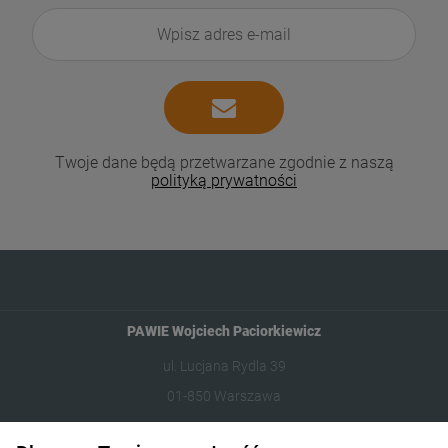
Twoje dane będą przetwarzane zgodnie z naszą
polityką prywatności
PAWIE Wojciech Paciorkiewicz
ul. Lucjana Rydla 39
01-850 Warszawa
609981005