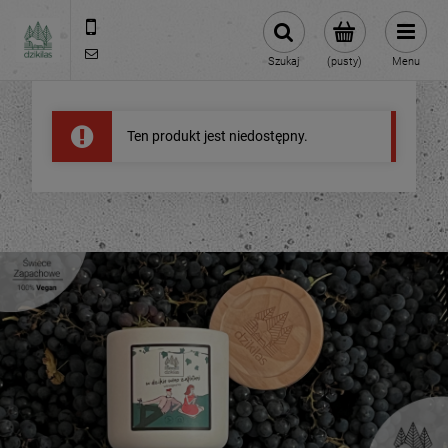
609981005
hello@dzikilas.com
Szukaj
(pusty)
Menu
Ten produkt jest niedostępny.