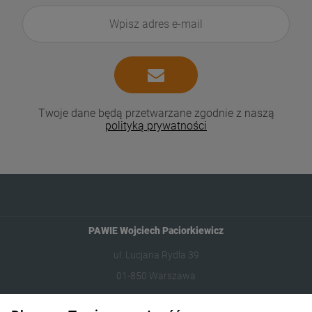
Twoje dane będą przetwarzane zgodnie z naszą
polityką prywatności
PAWIE Wojciech Paciorkiewicz
ul. Lucjana Rydla 39
01-850 Warszawa
609981005