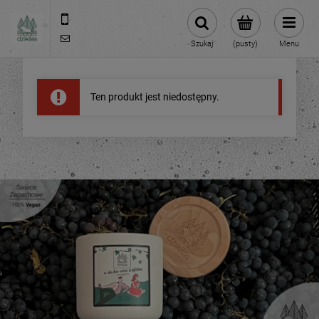
609981005
hello@dzikilas.com
Szukaj
(pusty)
Menu
Ten produkt jest niedostępny.