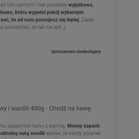
 też nim samym? I tak powstała
wyjątkowa,
chowa, która wypełni pokój wybornym
wi, że od razu poczujesz się lepiej
. Zapal
 powiedzieć, że tak nie jest ;)
tymczasowo niedostępny
y i wanilii 400g - Chodź na kawę
emu zapachowi kawy z wanilią.
Mocny zapach
ubtelną nutą wanilii
sprawi, że każdy poranek