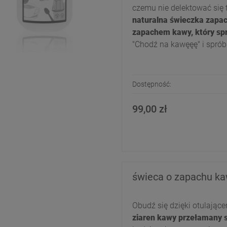
czemu nie delektować się
naturalna świeczka zapa
zapachem kawy, który spra
"Chodź na kawęęę" i spróbuj
Dostępność:
99,00 zł
świeca o zapachu kaw
Obudź się dzięki otulając
ziaren kawy przełamany s