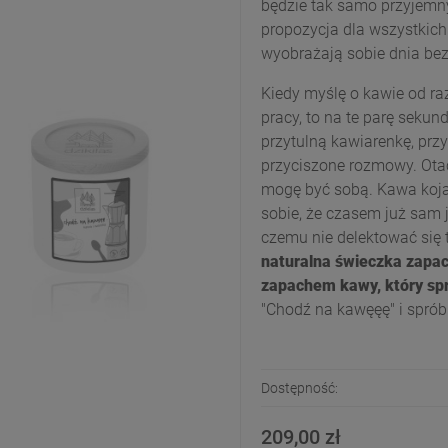
będzie tak samo przyjem
propozycja dla wszystkich
wyobrażają sobie dnia bez
Kiedy myślę o kawie od raz
pracy, to na te parę sekun
przytulną kawiarenkę, przy
przyciszone rozmowy. Otacz
mogę być sobą. Kawa koja
sobie, że czasem już sam 
czemu nie delektować się
naturalna świeczka zapa
zapachem kawy, który spra
"Chodź na kawęęę" i spróbuj
Dostępność:
209,00 zł