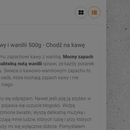
y i wanilii 500g - Chodź na kawę
emu zapachowi kawy z wanilią.
Mocny zapach
ubtelną nutą wanilii
sprawi, że każdy poranek
ny. Świeca o kawowo-waniliowym zapachu to
 osób, które kochają zapach kawy i nie
 niego.
u się odprężam. Nawet jeśli piję ją szybko w
d pojawia się uczucie błogości. Widzę
ćmione światło, słyszę delikatną muzykę i
ają mnie ludzie, których lubię i przy których
rzy mi się wyłącznie dobrze. Pomyślałam