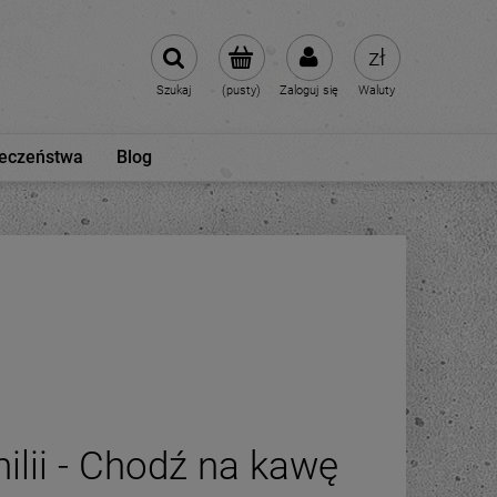
Szukaj
(pusty)
Zaloguj się
Waluty
ieczeństwa
Blog
ilii - Chodź na kawę