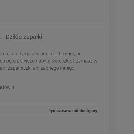
 - Dzikie zapałki
że nie ma dymu bez ognia …. hmmm, no
ten ogień, świeżo nabytą świeczkę, trzymasz w
, ani zapalniczki ani żadnego innego
atów :)
tymczasowo niedostępny