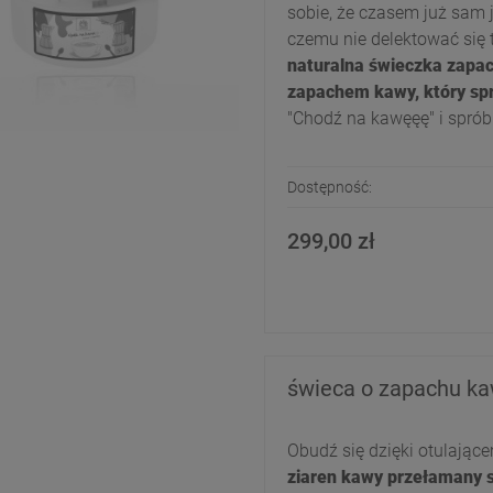
sobie, że czasem już sam 
czemu nie delektować się
naturalna świeczka zapa
zapachem kawy, który spra
"Chodź na kawęęę" i spróbuj
Dostępność:
299,00 zł
świeca o zapachu kaw
Obudź się dzięki otulając
ziaren kawy przełamany s