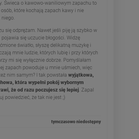
ny. Świeca o kawowo-waniliowym zapachu to
 osób, które kochają zapach kawy i nie
 niego.
u się odprężam. Nawet jeśli piję ją szybko w
d pojawia się uczucie błogości. Widzę
ćmione światło, słyszę delikatną muzykę i
ają mnie ludzie, których lubię i przy których
rzy mi się wyłącznie dobrze. Pomyślałam
jej zapach powoduje u mnie uśmiech, więc
 też nim samym? I tak powstała
wyjątkowa,
chowa, która wypełni pokój wybornym
wi, że od razu poczujesz się lepiej
. Zapal
 powiedzieć, że tak nie jest ;)
tymczasowo niedostępny