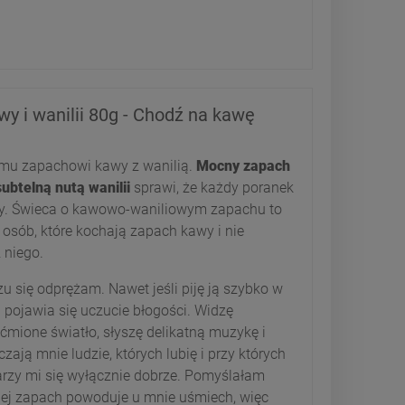
y i wanilii 80g - Chodź na kawę
emu zapachowi kawy z wanilią.
Mocny zapach
ubtelną nutą wanilii
sprawi, że każdy poranek
ny. Świeca o kawowo-waniliowym zapachu to
 osób, które kochają zapach kawy i nie
 niego.
u się odprężam. Nawet jeśli piję ją szybko w
d pojawia się uczucie błogości. Widzę
ćmione światło, słyszę delikatną muzykę i
ają mnie ludzie, których lubię i przy których
rzy mi się wyłącznie dobrze. Pomyślałam
jej zapach powoduje u mnie uśmiech, więc