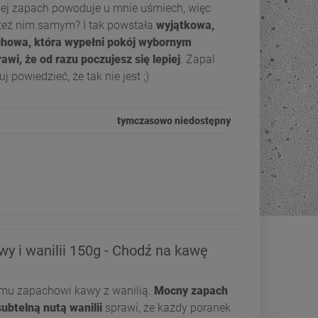
jej zapach powoduje u mnie uśmiech, więc
 też nim samym? I tak powstała
wyjątkowa,
chowa, która wypełni pokój wybornym
wi, że od razu poczujesz się lepiej
. Zapal
 powiedzieć, że tak nie jest ;)
tymczasowo niedostępny
y i wanilii 150g - Chodź na kawę
emu zapachowi kawy z wanilią.
Mocny zapach
ubtelną nutą wanilii
sprawi, że każdy poranek