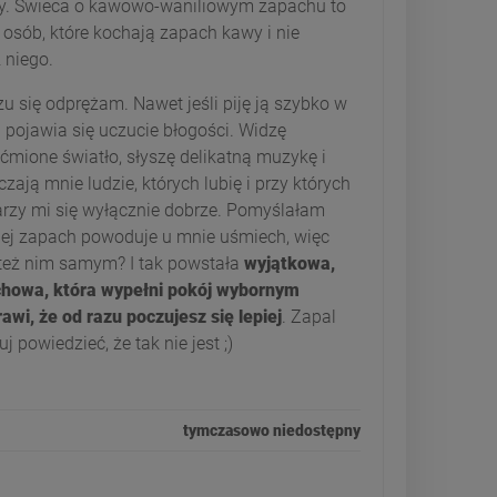
ny. Świeca o kawowo-waniliowym zapachu to
 osób, które kochają zapach kawy i nie
 niego.
u się odprężam. Nawet jeśli piję ją szybko w
d pojawia się uczucie błogości. Widzę
ćmione światło, słyszę delikatną muzykę i
ają mnie ludzie, których lubię i przy których
rzy mi się wyłącznie dobrze. Pomyślałam
jej zapach powoduje u mnie uśmiech, więc
 też nim samym? I tak powstała
wyjątkowa,
chowa, która wypełni pokój wybornym
wi, że od razu poczujesz się lepiej
. Zapal
 powiedzieć, że tak nie jest ;)
tymczasowo niedostępny