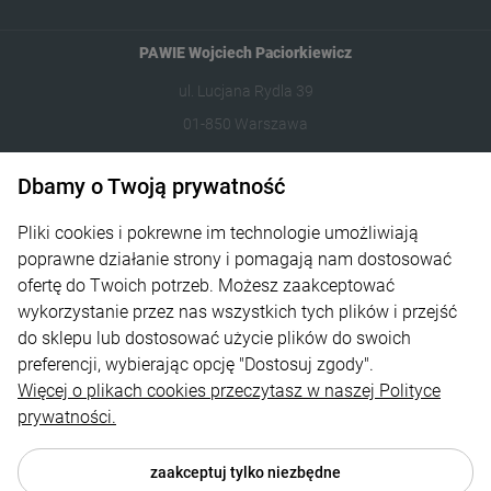
PAWIE Wojciech Paciorkiewicz
ul. Lucjana Rydla 39
01-850 Warszawa
609981005
Dbamy o Twoją prywatność
hello@dzikilas.com
Pliki cookies i pokrewne im technologie umożliwiają
poprawne działanie strony i pomagają nam dostosować
Pomoc
ofertę do Twoich potrzeb. Możesz zaakceptować
wykorzystanie przez nas wszystkich tych plików i przejść
Moje konto
do sklepu lub dostosować użycie plików do swoich
Płatności i dostawa
preferencji, wybierając opcję "Dostosuj zgody".
Więcej o plikach cookies przeczytasz w naszej Polityce
Informacje
prywatności.
O nas
zaakceptuj tylko niezbędne