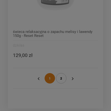
świeca relaksacyjna o zapachu melisy i lawendy
150g - Reset Reset
dzikilas
129,00 zł
1
2
«
»