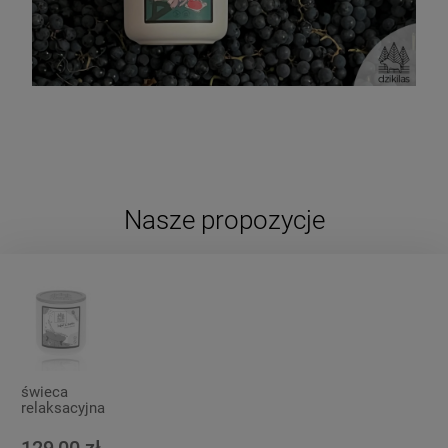
Nasze propozycje
świeca
relaksacyjna
o zapachu
kokosa i