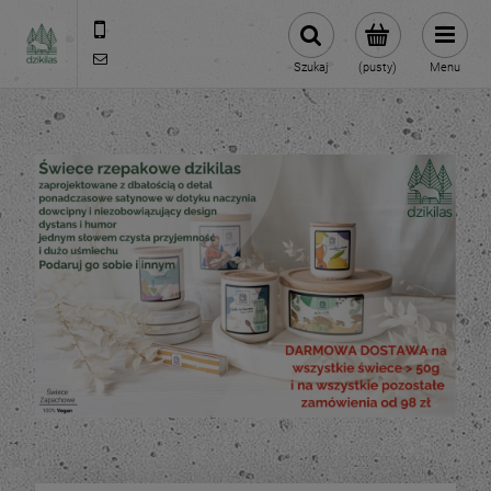
609981005
hello@dzikilas.com
Szukaj
(pusty)
Menu